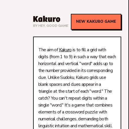
NEW KAKURO GAME
BY
HEY, GOOD GAME
The aim of
Kakuro
is to fill a grid with
digits (from 1 to 9) in such a way that each
horizontal and vertical "word" adds up to
the number provided in its corresponding
clue. Unlike Sudoku, Kakuro grids use
blank spaces and clues appear in a
triangle at the start of each "word." The
catch? You can't repeat digits within a
single "word." It's a game that combines
elements of a crossword puzzle with
numerical challenges, demanding both
linguistic intuition and mathematical skill.