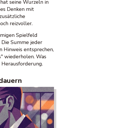
hat seine Wurzeln in
hes Denken mit
usätzliche
ch reizvoller.
örmigen Spielfeld
. Die Summe jeder
 Hinweis entsprechen,
es" wiederholen. Was
ge Herausforderung.
rdauern