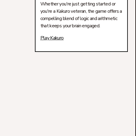
Whether you're just getting started or
you're a Kakuro veteran, the game offers a
compelling blend of logic and arithmetic
that keeps your brain engaged.
Play Kakuro